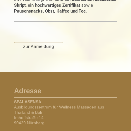
Skript
, ein
hochwertiges Zertifikat
sowie
Pausensnacks, Obst, Kaffee und Tee
.
zur Anmeldung
Adresse
SPALASENSA
Ausbildungszentrum für Wellness Massagen aus
Thailand & Bali
Imhoffstraße 14
90429 Nürnberg